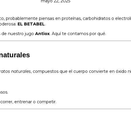
mayo 22, 2025
co, probablemente piensas en proteínas, carbohidratos o electro
poderosa:
EL BETABEL
.
es de nuestro jugo
Antiox
. Aquí te contamos por qué.
 naturales
ratos naturales
, compuestos que el cuerpo convierte en óxido ní
sos.
orrer, entrenar o competir.