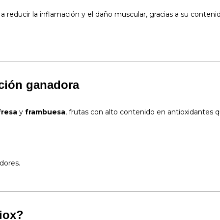
 reducir la inflamación y el daño muscular, gracias a su conteni
ación ganadora
fresa
y
frambuesa
, frutas con alto contenido en antioxidantes q
dores.
iox
?